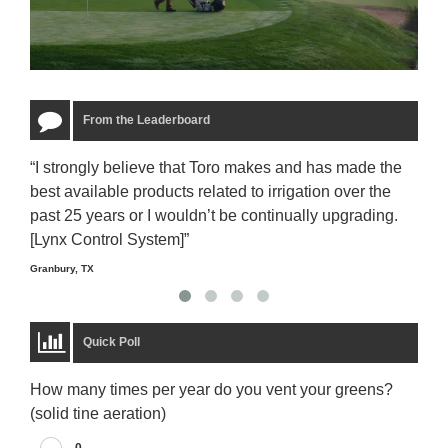
From the Leaderboard
“I strongly believe that Toro makes and has made the
“The
best available products related to irrigation over the
to u
past 25 years or I wouldn’t be continually upgrading.
rela
[Lynx Control System]”
Starm
Granbury, TX
Quick Poll
How many times per year do you vent your greens?
(solid tine aeration)
0