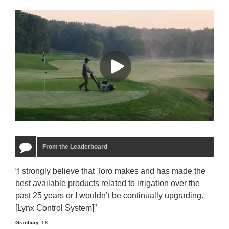
From the Leaderboard
“I strongly believe that Toro makes and has made the
“The
best available products related to irrigation over the
to u
past 25 years or I wouldn’t be continually upgrading.
rela
[Lynx Control System]”
Starm
Granbury, TX